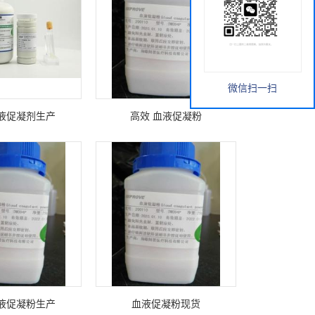
微信扫一扫
液促凝剂生产
高效 血液促凝粉
液促凝粉生产
血液促凝粉现货