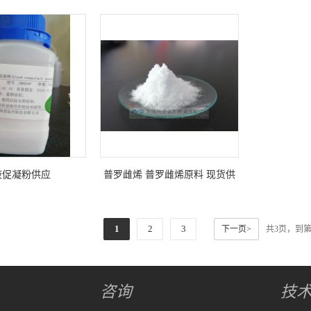
液促凝粉供应
普罗雌烯 普罗雌烯原料 现货供
应
1
2
3
下一页>
共3页，到
咨询
技