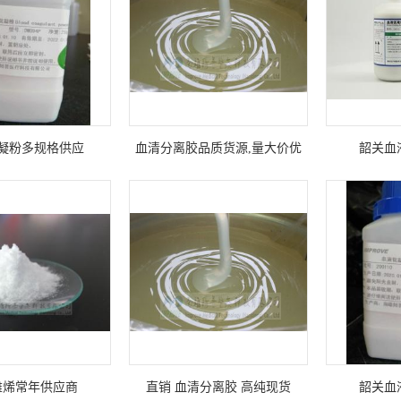
凝粉多规格供应
血清分离胶品质货源,量大价优
韶关血
雌烯常年供应商
直销 血清分离胶 高纯现货
韶关血