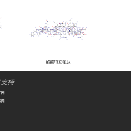
醋酸特立帕肽
术支持
工网
务网