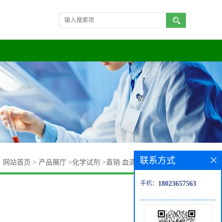
联系方式
：
网站首页
>
产品展厅
>
化学试剂
>
直销 血清分离胶 高纯现货
手机：
18023657563