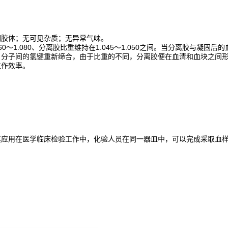
稠胶体；无可见杂质；无异常气味。
.060～1.080、分离胶比重维持在1.045～1.050之间。当分离胶
，分子间的氢键重新缔合，由于比重的不同，分离胶便在血清和血块之间
工作效率。
其应用在医学临床检验工作中，化验人员在同一器皿中，可以完成采取血