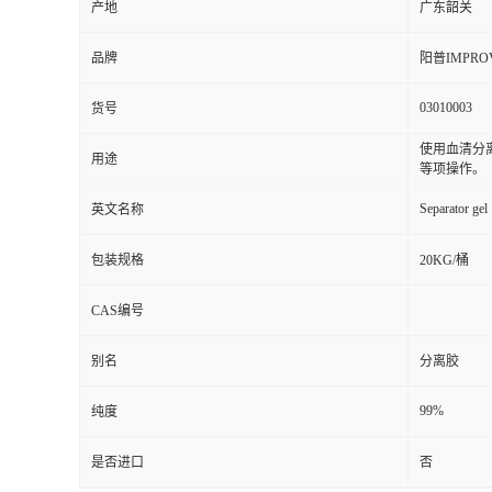
产地
广东韶关
品牌
阳普IMPRO
03010003
货号
使用血清分
用途
等项操作。
Separator gel
英文名称
包装规格
20KG/桶
CAS编号
别名
分离胶
99%
纯度
是否进口
否