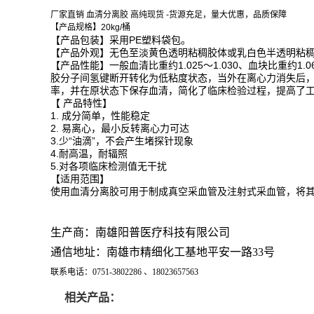
厂家直销 血清分离胶 高纯现货 -货源充足，量大优惠，品质保障
【产品规格】20kg/桶
【产品包装】采用PE塑料袋包。
【产品外观】无色至淡黄色透明粘稠胶体或乳白色半透明粘
【产品性能】一般血清比重约1.025～1.030、血块比重约1
胶分子间氢键断开转化为低粘度状态，当外在离心力消失后
率，并在原状态下保存血清，简化了临床检验过程，提高了
【 产品特性】
1. 成分简单，性能稳定
2. 易离心，最小反转离心力可达
3.少“油滴”，不会产生堵探针现象
4.耐高温，耐辐照
5.对各项临床检测值无干扰
【适用范围】
使用血清分离胶可用于制成真空采血管及注射式采血管，将
生产商：南雄阳普医疗科技有限公司
通信地址：南雄市精细化工基地平安一路33号
联系电话：0751-3802286 、18023657563
相关产品：