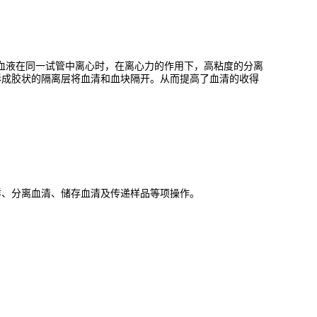
与凝固后的血液在同一试管中离心时，在离心力的作用下，高粘度的分离
形成胶状的隔离层将血清和血块隔开。从而提高了血清的收得
样、分离血清、储存血清及传递样品等项操作。