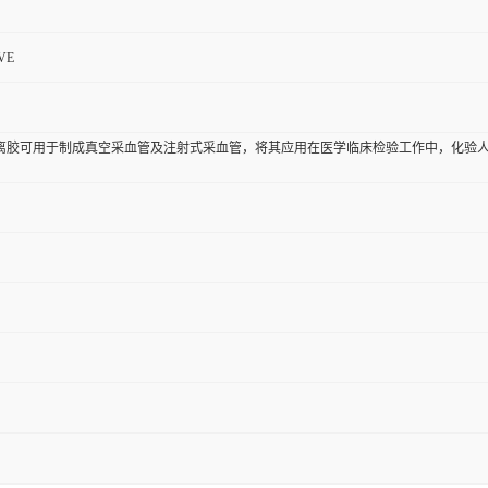
VE
离胶可用于制成真空采血管及注射式采血管，将其应用在医学临床检验工作中，化验