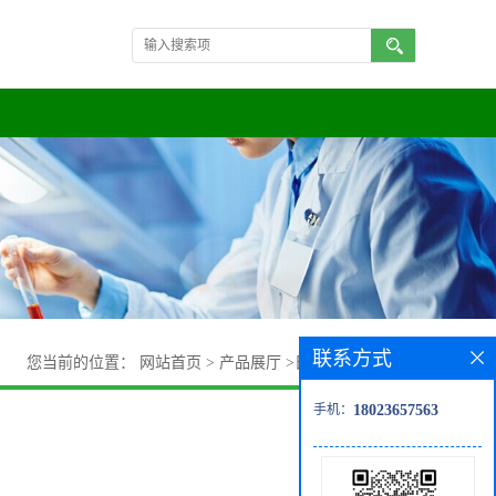
联系方式
您当前的位置：
网站首页
>
产品展厅
>
日化原料
>
愈创奥
手机：
18023657563