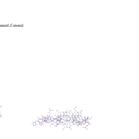
azuL;Cuteazul