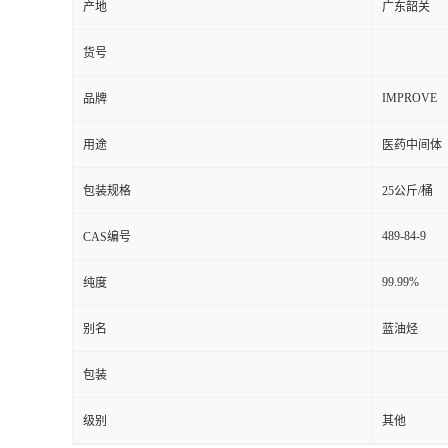
产地
广东韶关
货号
IMPROVE
品牌
用途
医药中间体
包装规格
25公斤/桶
489-84-9
CAS编号
99.99%
纯度
别名
蓝油烃
包装
级别
其他