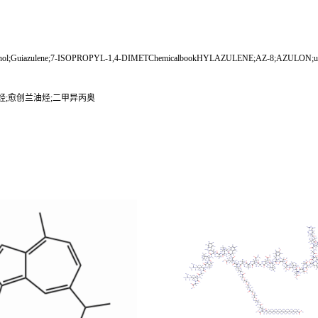
;Azunol;Guiazulene;7-ISOPROPYL-1,4-DIMETChemicalbookHYLAZULENE;AZ-8;AZULON;uai
油烃;愈创兰油烃;二甲异丙奥