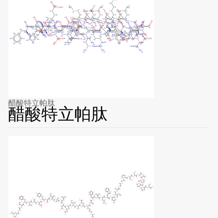
醋酸特立帕肽
醋酸特立帕肽