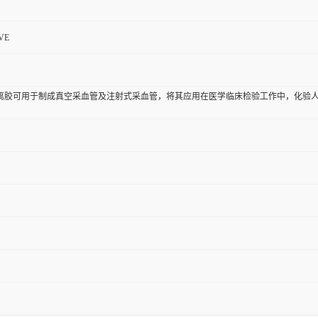
VE
离胶可用于制成真空采血管及注射式采血管，将其应用在医学临床检验工作中，化验