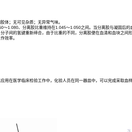
稠胶体；无可见杂质；无异常气味。
.060～1.080、分离胶比重维持在1.045～1.050之间。当分离胶
，分子间的氢键重新缔合，由于比重的不同，分离胶便在血清和血块之间
工作效率。
其应用在医学临床检验工作中，化验人员在同一器皿中，可以完成采取血