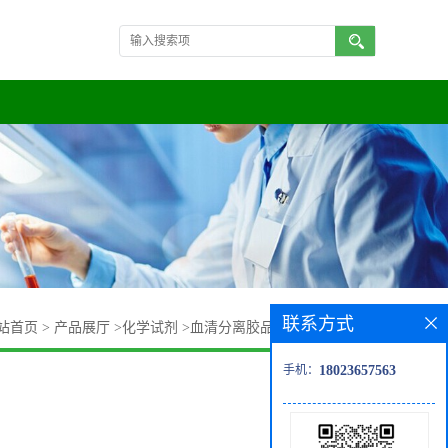
联系方式
站首页
>
产品展厅
>
化学试剂
>
血清分离胶品质货源,量大价优
手机：
18023657563