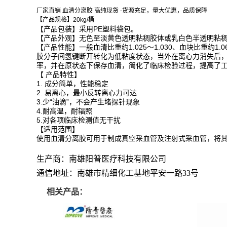
厂家直销 血清分离胶 高纯现货 -货源充足，量大优惠，品质保障
【产品规格】20kg/桶
【产品包装】采用PE塑料袋包。
【产品外观】无色至淡黄色透明粘稠胶体或乳白色半透明粘
【产品性能】一般血清比重约1.025～1.030、血块比重约1
胶分子间氢键断开转化为低粘度状态，当外在离心力消失后
率，并在原状态下保存血清，简化了临床检验过程，提高了
【 产品特性】
1. 成分简单，性能稳定
2. 易离心，最小反转离心力可达
3.少“油滴”，不会产生堵探针现象
4.耐高温，耐辐照
5.对各项临床检测值无干扰
【适用范围】
使用血清分离胶可用于制成真空采血管及注射式采血管，将
生产商：南雄阳普医疗科技有限公司
通信地址：南雄市精细化工基地平安一路33号
相关产品：