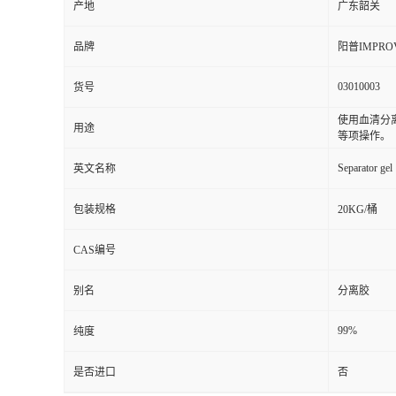
产地
广东韶关
品牌
阳普IMPRO
03010003
货号
使用血清分
用途
等项操作。
Separator gel
英文名称
包装规格
20KG/桶
CAS编号
别名
分离胶
99%
纯度
是否进口
否