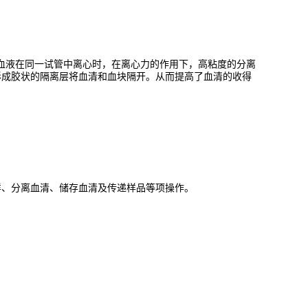
与凝固后的血液在同一试管中离心时，在离心力的作用下，高粘度的分离
形成胶状的隔离层将血清和血块隔开。从而提高了血清的收得
样、分离血清、储存血清及传递样品等项操作。