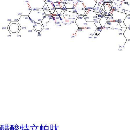
醋酸特立帕肽