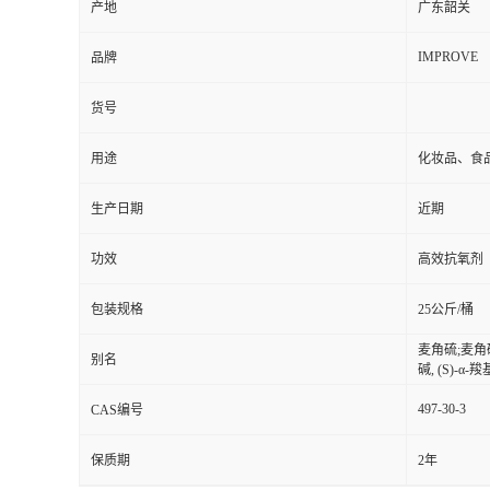
产地
广东韶关
IMPROVE
品牌
货号
用途
化妆品、食
生产日期
近期
功效
高效抗氧剂
包装规格
25公斤/桶
麦角硫;麦角
别名
碱, (S)-α
497-30-3
CAS编号
保质期
2年