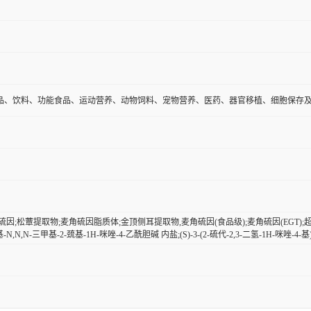
品、饮料、功能食品、运动营养、动物饲料、宠物营养、医药、器官移植、细胞保存
硫因;松蕈提取物;麦角硫因脂质体;金顶侧耳提取物,麦角硫因(食品级);麦角硫因(EGT);
-羧基-N,N,N-三甲基-2-巯基-1H-咪唑-4-乙酰胆碱 内盐;(S)-3-(2-硫代-2,3-二氢-1H-咪唑-4