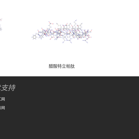
醋酸特立帕肽
术支持
工网
务网