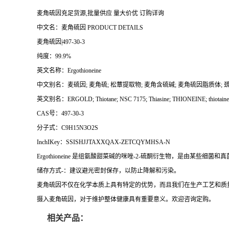
麦角硫因充足货源,批量供应 量大价优 订购详询
中文名：麦角硫因 PRODUCT DETAILS
麦角硫因|497-30-3
纯度
：99.9%
英文名称：Ergothioneine
中文别名：麦硫因; 麦角硫; 松蕈提取物; 麦角含硫碱; 麦角硫因脂质体;
英文别名：ERGOLD; Thiotane; NSC 7175; Thiasine; THIONEINE; thiotaine; E
CAS号：497-30-3
分子式：C9H15N3O2S
InchIKey：SSISHJJTAXXQAX-ZETCQYMHSA-N
Ergothioneine
是组氨酸甜菜碱的咪唑-2-硫酮衍生物，是由某些细菌和真菌合成的
储存方式-：建议避光密封保存，以防止降解和污染。
麦角硫因不仅在化学本质上具有特定的优势，而且我们在生产工艺和质
摄入麦角硫因，对于维护整体健康具有重要意义。欢迎咨询定购。
相关产品：