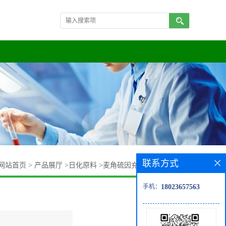
联系方式
网站首页
>
产品展厅
>
日化原料
>
麦角硫因充足货源,批量供应
手机：
18023657563