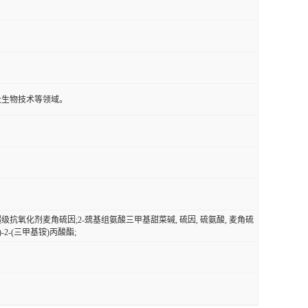
及生物技术等领域。
超级抗氧化剂麦角硫因;2-巯基组氨酸三甲基甜菜碱, 硫因, 硫氨酸, 麦角硫
-基)-2-(三甲基铵)丙酸酯;