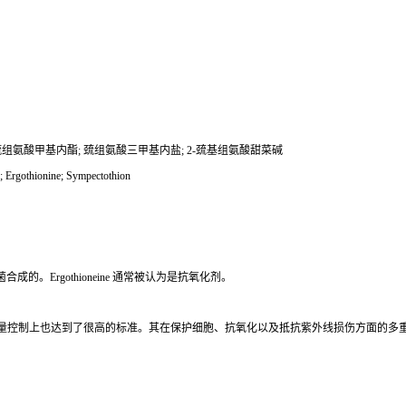
 巯组氨酸甲基内酯; 巯组氨酸三甲基内盐; 2-巯基组氨酸甜菜碱
rgothionine; Sympectothion
。Ergothioneine 通常被认为是抗氧化剂。
量控制上也达到了很高的标准。其在保护细胞、
抗氧化以及抵抗紫外线损伤方面的多