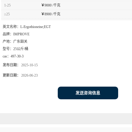
1-25
￥
9000 /千克
≥25
￥
8900 /千克
英文名称：
L-Ergothioneine;EGT
品牌：
IMPROVE
产地：
广东韶关
型号：
25公斤/桶
cas：
497-30-3
发布日期：
2025-10-15
更新日期：
2026-06-23
发送咨询信息