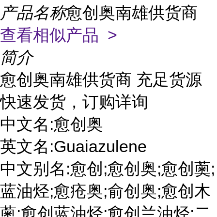
产品名称
愈创奥南雄供货商
查看相似产品 >
简介
愈创奥南雄供货商 充足货源
快速发货，订购详询
中文名:愈创奥
英文名:Guaiazulene
中文别名:愈创;愈创奥;愈创薁;
蓝油烃;愈疮奥;俞创奥;愈创木
薁;愈创蓝油烃;愈创兰油烃;二