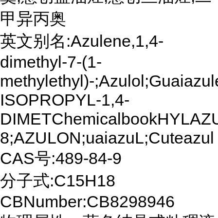
甲异丙奥
英文别名:Azulene,1,4-
dimethyl-7-(1-
methylethyl)-;Azulol;Guaiazu
ISOPROPYL-1,4-
DIMETChemicalbookHYLAZ
8;AZULON;uaiazuL;Cuteazul
CAS号:489-84-9
分子式:C15H18
CBNumber:CB8298946