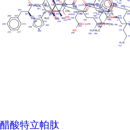
醋酸特立帕肽