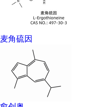
麦角硫因
愈创奥