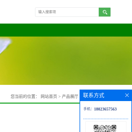
联系方式
您当前的位置：
网站首页
>
产品展厅
>
PRP 专用分离胶
手机：
18023657563