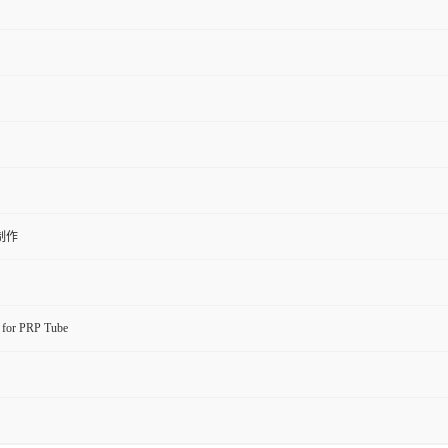
制作
l for PRP Tube