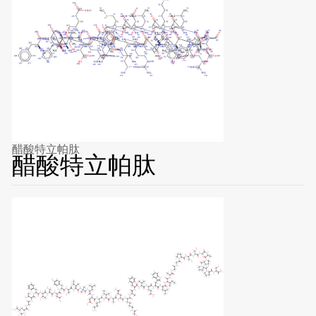
醋酸特立帕肽
醋酸特立帕肽