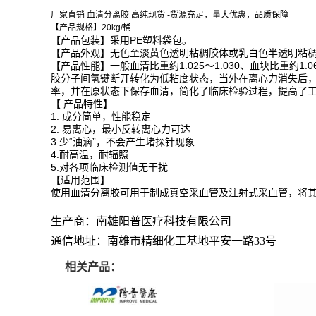
厂家直销 血清分离胶 高纯现货 -货源充足，量大优惠，品质保障
【产品规格】20kg/桶
【产品包装】采用PE塑料袋包。
【产品外观】无色至淡黄色透明粘稠胶体或乳白色半透明粘
【产品性能】一般血清比重约1.025～1.030、血块比重约1
胶分子间氢键断开转化为低粘度状态，当外在离心力消失后
率，并在原状态下保存血清，简化了临床检验过程，提高了
【 产品特性】
1. 成分简单，性能稳定
2. 易离心，最小反转离心力可达
3.少“油滴”，不会产生堵探针现象
4.耐高温，耐辐照
5.对各项临床检测值无干扰
【适用范围】
使用血清分离胶可用于制成真空采血管及注射式采血管，将
生产商：南雄阳普医疗科技有限公司
通信地址：南雄市精细化工基地平安一路33号
相关产品：