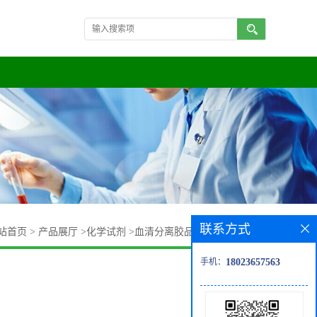
联系方式
站首页
>
产品展厅
>
化学试剂
>
血清分离胶品质货源,量大价优
手机：
18023657563