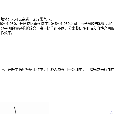
稠胶体；无可见杂质；无异常气味。
.060～1.080、分离胶比重维持在1.045～1.050之间。当分离胶
，分子间的氢键重新缔合，由于比重的不同，分离胶便在血清和血块之间
工作效率。
其应用在医学临床检验工作中，化验人员在同一器皿中，可以完成采取血