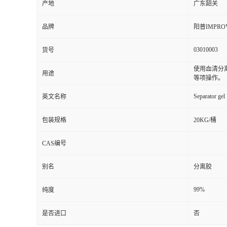
产地
广东韶关
品牌
阳普IMPRO
03010003
货号
使用血清分
用途
等项操作。
Separator gel
英文名称
包装规格
20KG/桶
CAS编号
别名
分离胶
99%
纯度
是否进口
否