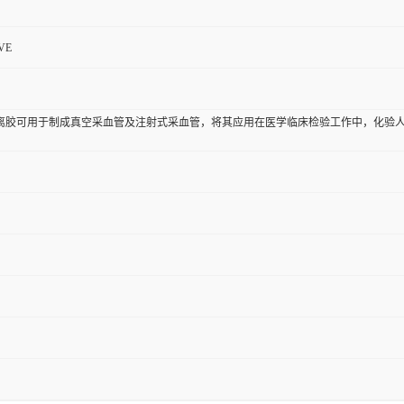
VE
离胶可用于制成真空采血管及注射式采血管，将其应用在医学临床检验工作中，化验