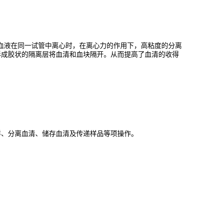
与凝固后的血液在同一试管中离心时，在离心力的作用下，高粘度的分离
形成胶状的隔离层将血清和血块隔开。从而提高了血清的收得
样、分离血清、储存血清及传递样品等项操作。