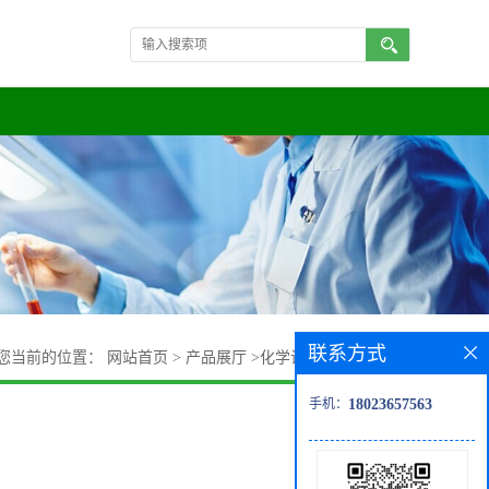
联系方式
您当前的位置：
网站首页
>
产品展厅
>
化学试剂
>
血液促凝剂
手机：
18023657563