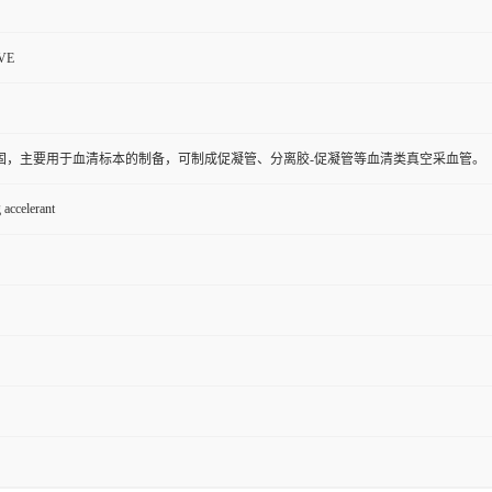
VE
固，主要用于血清标本的制备，可制成促凝管、分离胶-促凝管等血清类真空采血管。
 accelerant