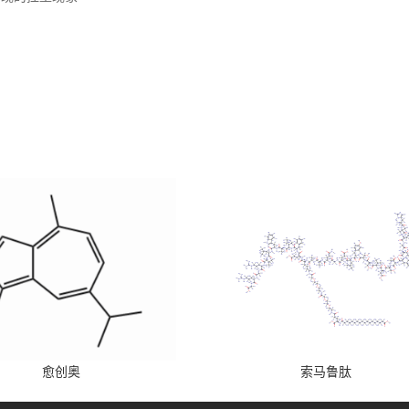
愈创奥
索马鲁肽