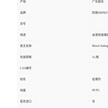
产地
广东韶关
品牌
阳普IMPRO
货号
用途
血液快速凝
Blood clotting
英文名称
包装规格
1L/瓶
CAS编号
别名
促凝剂
99.9%
纯度
是否进口
否