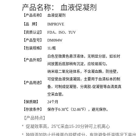
产品名称： 血液促凝剂
【产品名称】
血液促凝剂
【品 牌】
IMPROVE
【资质认证】
FDA、ISO、TUV
【产品型号】
DM094W
【包装规格】
1L/瓶
白色至微黄色悬浮液体，无明显分层，如长时
【产品外观】
间放置后底部稍有沉淀，应较易摇匀。
纳米级二氧化硅体系，不含凝血酶，防挂壁，
可促使血液快速凝固，主要用于血清标本的制
【产品用途】
备，可制成促凝管、分离胶-促凝管等血清类真
空采血管。
【保质期】
24个月
【存放条件】
保存于0-30℃（32-86℉），避光保存。
【产品特点】
* 促凝效率高，25℃采血15-20分钟可上机离心
* 独特添加防止纤维蛋白挂壁成分，有效避免低温情况下易